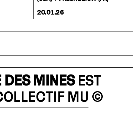
20.01.26
 DES MINES
EST
COLLECTIF MU
©