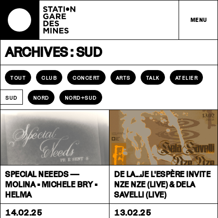
MENU
ARCHIVES : SUD
TOUT
CLUB
CONCERT
ARTS
TALK
ATELIER
NORD
NORD+SUD
SUD
SPECIAL NEEEDS —
DE LA...JE L'ESPÈRE INVITE
MOLINA • MICHELE BRY •
NZE NZE (LIVE) & DELA
HELMA
SAVELLI (LIVE)
14.02.25
13.02.25