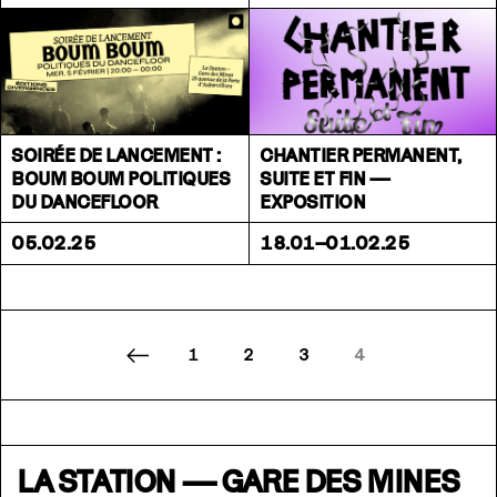
SOIRÉE DE LANCEMENT :
CHANTIER PERMANENT,
BOUM BOUM POLITIQUES
SUITE ET FIN —
DU DANCEFLOOR
EXPOSITION
05.02.25
18.01–01.02.25
1
2
3
4
LA STATION — GARE DES MINES