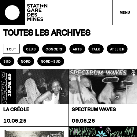
MENU
TOUTES LES ARCHIVES
CLUB
CONCERT
ARTS
TALK
ATELIER
TOUT
SUD
NORD
NORD+SUD
LA CRÉOLE
SPECTRUM WAVES
10.05.25
09.05.25