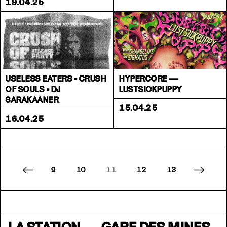
19.04.25
USELESS EATERS • CRUSH
HYPERCORE —
OF SOULS • DJ
LUSTSICKPUPPY
SARAKAANER
15.04.25
16.04.25
9
10
11
12
13