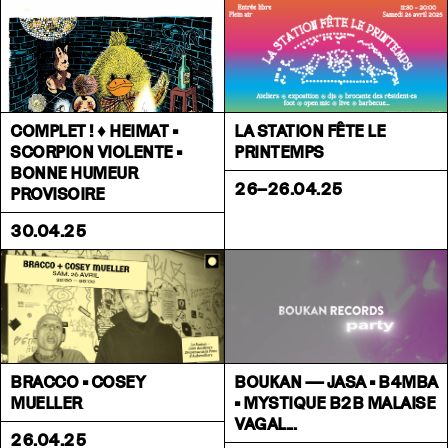
COMPLET ! ♦ HEIMAT •
LA STATION FÊTE LE
SCORPION VIOLENTE •
PRINTEMPS
BONNE HUMEUR
26–26.04.25
PROVISOIRE
30.04.25
BRACCO • COSEY
BOUKAN — JASA • B4MBA
MUELLER
• MYSTIQUE B2B MALAISE
VAGAL...
26.04.25