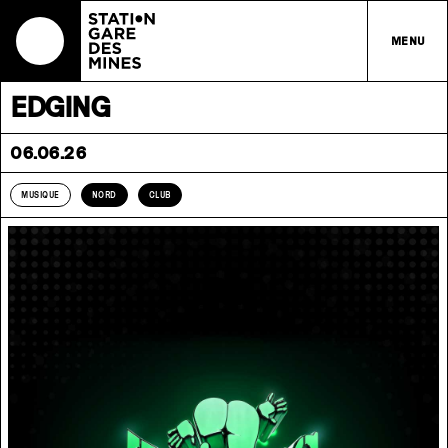
MENU
EDGING
06.06.26
MUSIQUE
NORD
CLUB