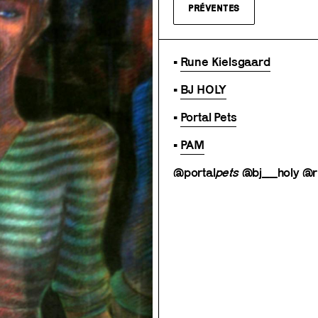
PRÉVENTES
•
Rune Kielsgaard
•
BJ HOLY
•
Portal Pets
•
PAM
@portal
pets
@bj__holy @r