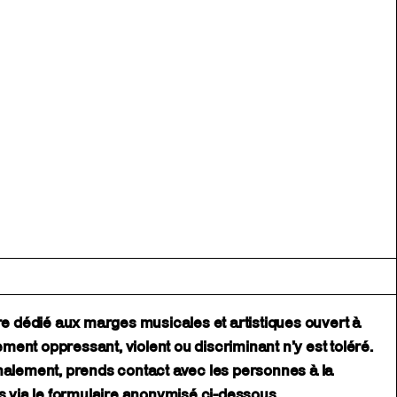
ire dédié aux marges musicales et artistiques ouvert à
nt oppressant, violent ou discriminant n’y est toléré.
nalement, prends contact avec les personnes à la
us via le formulaire anonymisé ci-dessous.