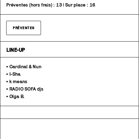
Préventes (hors frais) : 13 | Sur place : 16
PRÉVENTES
LINE-UP
• Cardinal & Nun
• I-Sha
• k means
• RADIO SOFA djs
• Olga B.