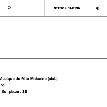
N
STATION STATION
sique de Fëte Malsaine (club)
ord
| Sur place : 16