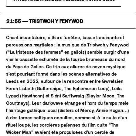
21:55 — TRISTWCH Y FENYWOD
Chant incantatoire, cithare funèbre, basse lancinante et
percussions martiales : la musique de Tristwch y Fenywod
(“La tristesse des femmes” en gallois) semble surgir d’une
vieille cassette exhumée de la tourbe brumeuse du nord
du Pays de Galles. Ce trio aux allures de coven mystique
s’est pourtant formé dans les scènes alternatives de
Leeds en 2022, autour de la rencontre entre Gwretsien
Ferch Lisbeth (Guttersnipe, The Ephemeron Loop), Leila
Lygad (Hawthonn) et Sidni Sarffwraig (Slaylor Moon, The
Courtneys). Leur darkwave étrange et hors du temps mêle
l’héritage gothique local (Sisters of Mercy, Annie Hogan…)
à des forces celtiques occultes, comme si, à la suite d’un
rituel loupé, les sorcières païennes du film culte “The
Wicker Man” avaient été propulsées d’un cercle de