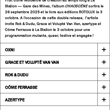
Fruit d'une résidence de création au temps long à La
Station — Gare des Mines, l’album
CHAOSCÈNE
sortira le
26 septembre 2025 et le livre aux éditions ROTOLUX le 3
octobre. A l’occasion de cette double release, l’artiste
invite Rok & Dudu, Grace et Volupté Van Van, azertype et
Côme Ferrasse à La Station le 3 octobre pour une
programmation mutante, queer, festive et engagée !
+
OXNI
+
GRACE ET VOLUPTÉ VAN VAN
+
ROK & DUDU
+
CÔME FERRASSE
+
AZERTYPE