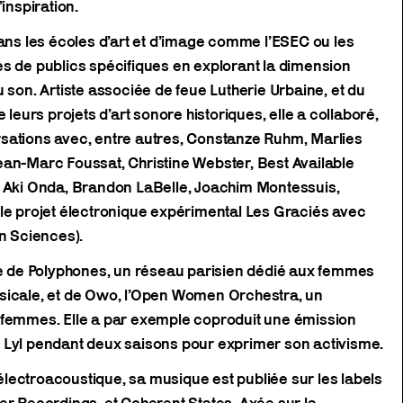
inspiration.
dans les écoles d’art et d’image comme l’ESEC ou les
s de publics spécifiques en explorant la dimension
 son. Artiste associée de feue Lutherie Urbaine, et du
 leurs projets d’art sonore historiques, elle a collaboré,
sations avec, entre autres, Constanze Ruhm, Marlies
ean-Marc Foussat, Christine Webster, Best Available
, Aki Onda, Brandon LaBelle, Joachim Montessuis,
le projet électronique expérimental Les Graciés avec
an Sciences).
ice de Polyphones, un réseau parisien dédié aux femmes
sicale, et de Owo, l’Open Women Orchestra, un
 femmes. Elle a par exemple coproduit une émission
 Lyl pendant deux saisons pour exprimer son activisme.
lectroacoustique, sa musique est publiée sur les labels