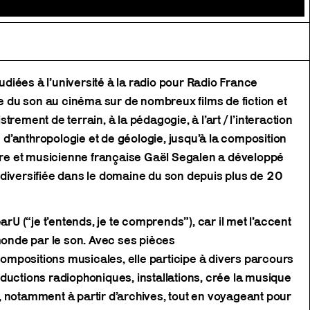
iées à l’université à la radio pour Radio France
ue du son au cinéma sur de nombreux films de fiction et
trement de terrain, à la pédagogie, à l’art / l’interaction
’anthropologie et de géologie, jusqu’à la composition
nore et musicienne française Gaël Segalen a développé
 diversifiée dans le domaine du son depuis plus de 20
arU (“je t’entends, je te comprends”), car il met l’accent
 monde par le son. Avec ses pièces
mpositions musicales, elle participe à divers parcours
ductions radiophoniques, installations, crée la musique
 notamment à partir d’archives, tout en voyageant pour