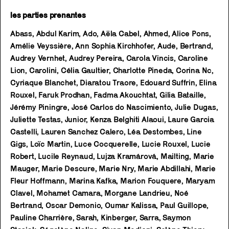
les parties prenantes
Abass, Abdul Karim, Ado, Aëla Cabel, Ahmed, Alice Pons,
Amélie Veyssière, Ann Sophia Kirchhofer, Aude, Bertrand,
Audrey Vernhet, Audrey Pereira, Carola Vincis, Caroline
Lion, Carolini, Célia Gaultier, Charlotte Pineda, Corina Nc,
Cyriaque Blanchet, Diaratou Traore, Edouard Suffrin, Elina
Rouxel, Faruk Prodhan, Fadma Akouchtat, Gilia Bataille,
Jérémy Piningre, José Carlos do Nascimiento, Julie Dugas,
Juliette Testas, Junior, Kenza Belghiti Alaoui, Laure Garcia
Castelli, Lauren Sanchez Calero, Léa Destombes, Line
Gigs, Loïc Martin, Luce Cocquerelle, Lucie Rouxel, Lucie
Robert, Lucile Reynaud, Lujza Kramárová, Mailting, Marie
Mauger, Marie Descure, Marie Nry, Marie Abdillahi, Marie
Fleur Hoffmann, Marina Kafka, Marion Fouquere, Maryam
Clavel, Mohamet Camara, Morgane Landrieu, Noé
Bertrand, Oscar Demonio, Oumar Kalissa, Paul Guillope,
Pauline Charrière, Sarah, Kinberger, Sarra, Saymon