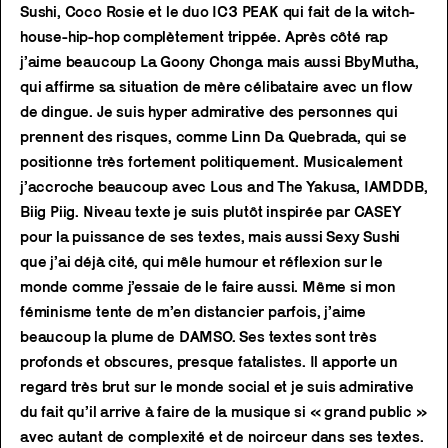
Sushi, Coco Rosie et le duo IC3 PEAK qui fait de la witch-
house-hip-hop complètement trippée. Après côté rap
j’aime beaucoup La Goony Chonga mais aussi BbyMutha,
qui affirme sa situation de mère célibataire avec un flow
de dingue. Je suis hyper admirative des personnes qui
prennent des risques, comme Linn Da Quebrada, qui se
positionne très fortement politiquement. Musicalement
j’accroche beaucoup avec Lous and The Yakusa, IAMDDB,
Biig Piig. Niveau texte je suis plutôt inspirée par CASEY
pour la puissance de ses textes, mais aussi Sexy Sushi
que j’ai déjà cité, qui mêle humour et réflexion sur le
monde comme j’essaie de le faire aussi. Même si mon
féminisme tente de m’en distancier parfois, j’aime
beaucoup la plume de DAMSO. Ses textes sont très
profonds et obscures, presque fatalistes. Il apporte un
regard très brut sur le monde social et je suis admirative
du fait qu’il arrive à faire de la musique si « grand public »
avec autant de complexité et de noirceur dans ses textes.