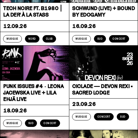
TECH NOIRE FT. B1980 ⎮
SCHWUND (LIVE) + BOUND
LA DER' À LA STASS
BY EDOGAMY
12.09.26
16.09.26
MUSIQUE
NORD
CLUB
MUSIQUE
SUD
CONCERT
PUNK ISSUES #4 · LEONA
CICLADE — DEVON REXI •
JACEWSKA LIVE + LILA
SACRED LODGE
EHJÄ LIVE
23.09.26
18.09.26
MUSIQUE
CONCERT
SUD
MUSIQUE
SUD
CONCERT